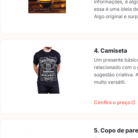
informações, é alg
essa é uma ideia d
Algo original e sur
4. Camiseta
Um presente básico,
relacionado com o 
sugestão criativa. 
muito versátil.
Confira o preço
5. Copo de par