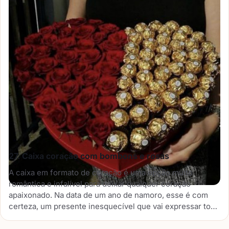
27. Caixa coração com bombons e rosas
A caixa em formato de coração é uma opção muito
romântica e infalível para deixar qualquer coração
apaixonado. Na data de um ano de namoro, esse é com
certeza, um presente inesquecível que vai expressar todo
o seu sentimento e deixar o seu amor muito feliz.