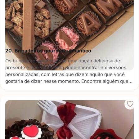
20. Brigadeiros gourmet romântico
Os brigadeiros gourmet são uma opção deliciosa de
presente e que você ainda pode encontrar em versões
personalizadas, com letras que dizem aquilo que você
gostaria de dizer nesse momento. Encontre alguém que
faça esses brigadeiros e capriche na escolha dos
sabores.