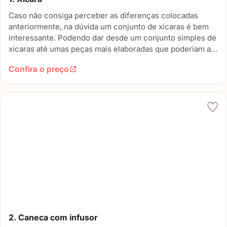
Caso não consiga perceber as diferenças colocadas
anteriormente, na dúvida um conjunto de xícaras é bem
interessante. Podendo dar desde um conjunto simples de
xícaras até umas peças mais elaboradas que poderiam até
serem usadas como objetos de decoração. Um conjunto
Confira o preço
de xícaras e uma chaleira também é uma boa pedida.
2. Caneca com infusor