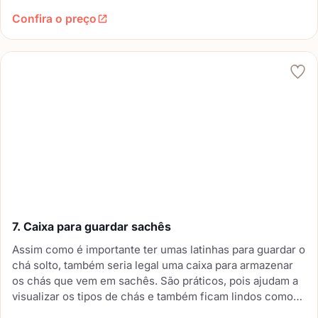
várias latinhas pequenas com chás diversos! Aqui pode
Confira o preço
usar a criatividade.
7. Caixa para guardar sachês
Assim como é importante ter umas latinhas para guardar o
chá solto, também seria legal uma caixa para armazenar
os chás que vem em sachês. São práticos, pois ajudam a
visualizar os tipos de chás e também ficam lindos como
decoração num "cantinho do chá".