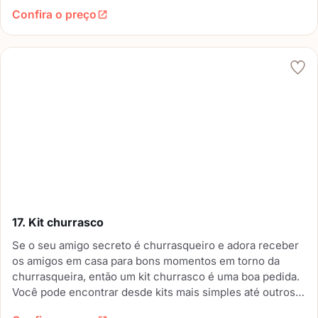
modelo que você escolher. Esse presente também vai
Confira o preço
ajudar muito nas tarefas.
17. Kit churrasco
Se o seu amigo secreto é churrasqueiro e adora receber
os amigos em casa para bons momentos em torno da
churrasqueira, então um kit churrasco é uma boa pedida.
Você pode encontrar desde kits mais simples até outros
mais sofisticados.