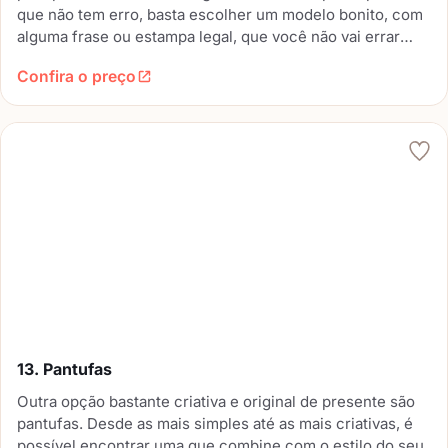
que não tem erro, basta escolher um modelo bonito, com
alguma frase ou estampa legal, que você não vai errar
nesse presente. Você vai encontrar muitas opções delas,
Confira o preço
desde as mais coloridas, até as mais básicas. Escolha
com carinho.
13. Pantufas
Outra opção bastante criativa e original de presente são
pantufas. Desde as mais simples até as mais criativas, é
possível encontrar uma que combine com o estilo do seu