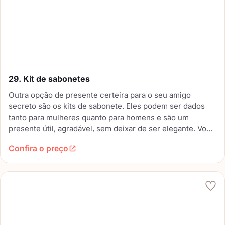
29. Kit de sabonetes
Outra opção de presente certeira para o seu amigo
secreto são os kits de sabonete. Eles podem ser dados
tanto para mulheres quanto para homens e são um
presente útil, agradável, sem deixar de ser elegante. Você
também pode encontrar esse presente com preços bem
Confira o preço
variados.