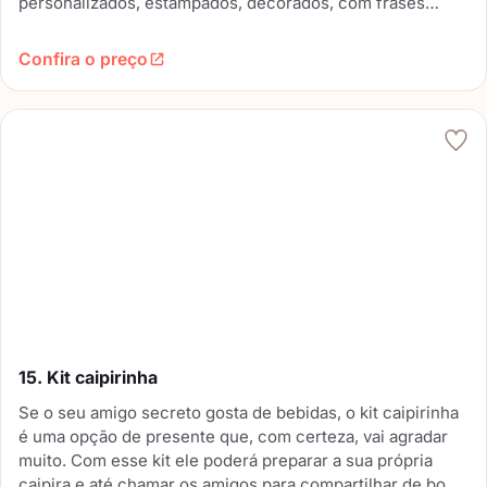
personalizados, estampados, decorados, com frases
motivacionais, e aí por diante. Escolha um modelo criativo
e original, e arrase no presente.
Confira o preço
15. Kit caipirinha
Se o seu amigo secreto gosta de bebidas, o kit caipirinha
é uma opção de presente que, com certeza, vai agradar
muito. Com esse kit ele poderá preparar a sua própria
caipira e até chamar os amigos para compartilhar de bons