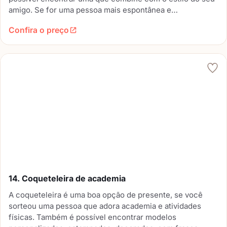
amigo. Se for uma pessoa mais espontânea e
descontraída, invista em uma opção mais divertida e
Confira o preço
diferente, que ele com certeza vai adorar.
14. Coqueteleira de academia
A coqueteleira é uma boa opção de presente, se você
sorteou uma pessoa que adora academia e atividades
físicas. Também é possível encontrar modelos