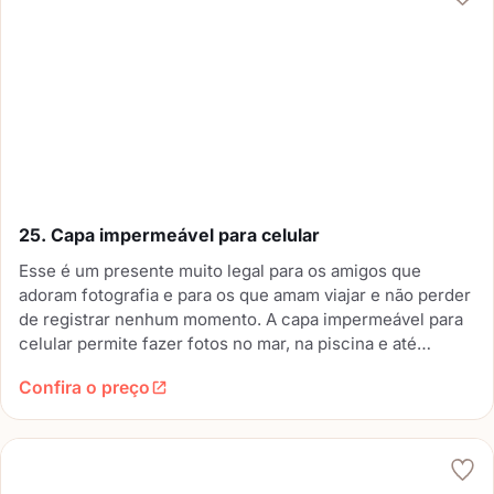
25. Capa impermeável para celular
Esse é um presente muito legal para os amigos que
adoram fotografia e para os que amam viajar e não perder
de registrar nenhum momento. A capa impermeável para
celular permite fazer fotos no mar, na piscina e até
debaixo d’agua. É preciso saber o modelo do celular do
Confira o preço
seu amigo.