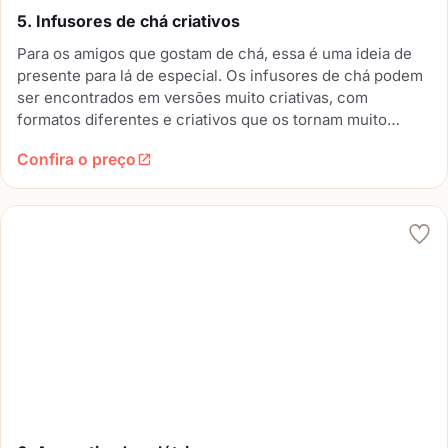
5. Infusores de chá criativos
Para os amigos que gostam de chá, essa é uma ideia de
presente para lá de especial. Os infusores de chá podem
ser encontrados em versões muito criativas, com
formatos diferentes e criativos que os tornam muito
fofos. Se quer encantar o coração do seu amigo secreto
Confira o preço
que ama chá, aposte nesse presente.