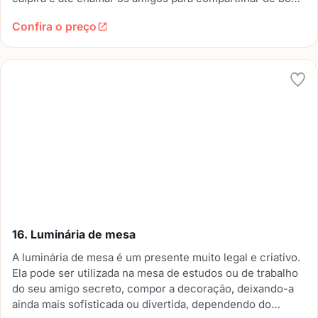
momentos. Em lojas de presente e de produtos para casa
Confira o preço
é bem fácil encontrar esse presente.
16. Luminária de mesa
A luminária de mesa é um presente muito legal e criativo.
Ela pode ser utilizada na mesa de estudos ou de trabalho
do seu amigo secreto, compor a decoração, deixando-a
ainda mais sofisticada ou divertida, dependendo do