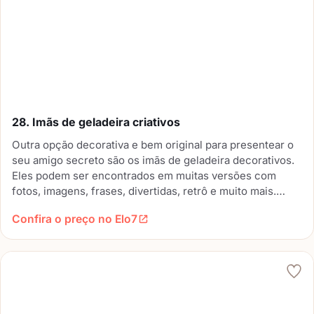
28. Imãs de geladeira criativos
Outra opção decorativa e bem original para presentear o
seu amigo secreto são os imãs de geladeira decorativos.
Eles podem ser encontrados em muitas versões com
fotos, imagens, frases, divertidas, retrô e muito mais.
Escolha imãs que combinem com o estilo do seu amigo
Confira o preço no Elo7
secreto e ele vai adorar esse presente.