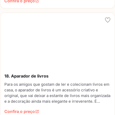
Confira o preço
18. Aparador de livros
Para os amigos que gostam de ler e colecionam livros em
casa, o aparador de livros é um acessório criativo e
original, que vai deixar a estante de livros mais organizada
e a decoração ainda mais elegante e irreverente. É
possível encontrar vários modelos com formatos, cores e
Confira o preço
texturas diferentes.