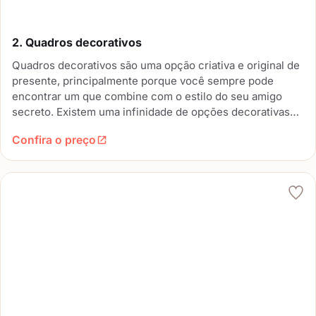
2. Quadros decorativos
Quadros decorativos são uma opção criativa e original de
presente, principalmente porque você sempre pode
encontrar um que combine com o estilo do seu amigo
secreto. Existem uma infinidade de opções decorativas
com frases, letras de músicas, fotografias, ilustrações e
Confira o preço
dá até pra mandar fazer um personalizado.