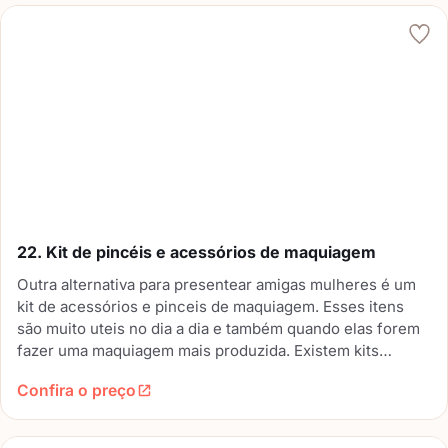
22. Kit de pincéis e acessórios de maquiagem
Outra alternativa para presentear amigas mulheres é um
kit de acessórios e pinceis de maquiagem. Esses itens
são muito uteis no dia a dia e também quando elas forem
fazer uma maquiagem mais produzida. Existem kits
menores e mais amplos, vai depender do quanto você
Confira o preço
quer gastar no presente.