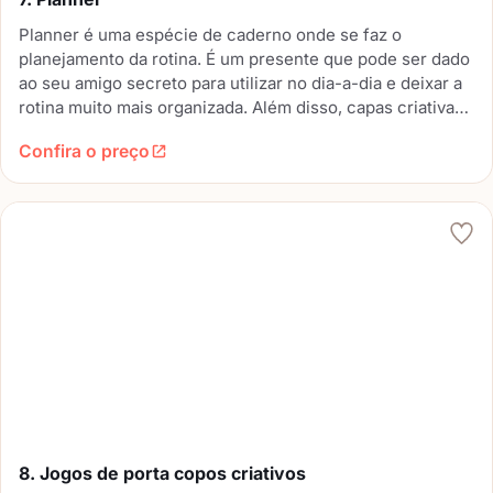
Planner é uma espécie de caderno onde se faz o
planejamento da rotina. É um presente que pode ser dado
ao seu amigo secreto para utilizar no dia-a-dia e deixar a
rotina muito mais organizada. Além disso, capas criativas
e decorações personalizadas deixam os planners muito
Confira o preço
mais atraentes.
8. Jogos de porta copos criativos