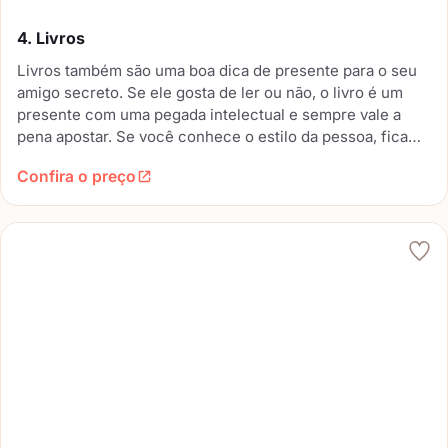
4. Livros
Livros também são uma boa dica de presente para o seu
amigo secreto. Se ele gosta de ler ou não, o livro é um
presente com uma pegada intelectual e sempre vale a
pena apostar. Se você conhece o estilo da pessoa, fica
mais fácil a escolha do título. Se não, vale apostar num
Confira o preço
best seller.