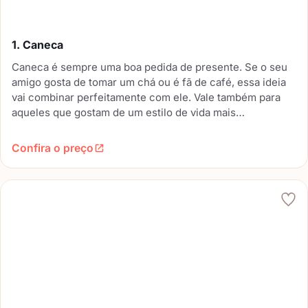
1. Caneca
Caneca é sempre uma boa pedida de presente. Se o seu
amigo gosta de tomar um chá ou é fã de café, essa ideia
vai combinar perfeitamente com ele. Vale também para
aqueles que gostam de um estilo de vida mais
sustentável, que costumam adotar canecas no trabalho. E,
ainda, dá pra encontrar modelos personalizados e
Confira o preço
engraçados.